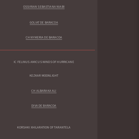
OSSIRIAN SEBASTIANA NIABI
GOLIAT DE BARACOA
CH NYMERIA DE BARACOA
IC FELINUS AMICUS WINDS OF HURRICANE
KEZKAR MOONLIGHT
CH ALBARAKA ALI
DIVA DE BARACOA
KORSHKI XHILARATION OF TARANTELA