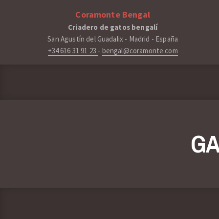
Coramonte Bengal
Criadero de gatos bengalí
San Agustín del Guadalix
-
Madrid
-
España
+34 616 31 91 23
-
bengal@coramonte.com
GA