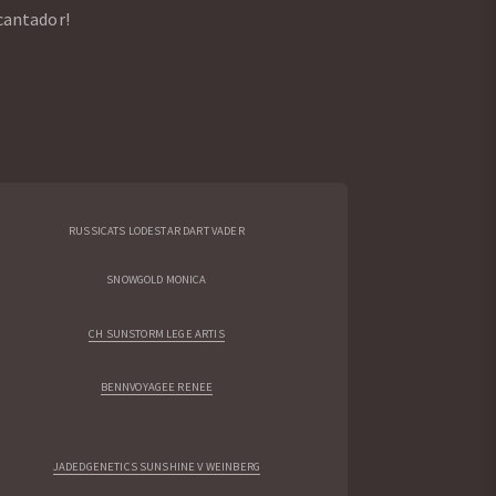
cantador!
RUSSICATS LODESTAR DART VADER
SNOWGOLD MONICA
CH SUNSTORM LEGE ARTIS
BENNVOYAGEE RENEE
JADEDGENETICS SUNSHINE V WEINBERG